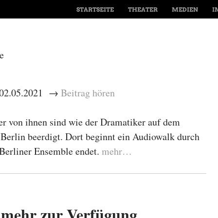
MENÜ
SPRINGE ZUM INHALT
STARTSEITE
THEATER
MEDIEN
I
e
– 02.05.2021 →
Beitrag hören
ier von ihnen sind wie der Dramatiker auf dem
 Berlin beerdigt. Dort beginnt ein Audiowalk durch
 Berliner Ensemble endet.
mehr…
t mehr zur Verfügung