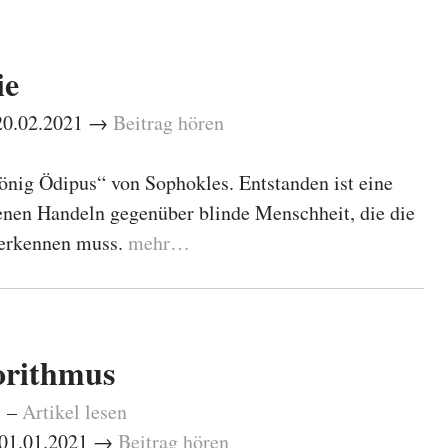
ie
 20.02.2021 →
Beitrag hören
önig Ödipus“ von Sophokles. Entstanden ist eine
enen Handeln gegenüber blinde Menschheit, die die
 erkennen muss.
mehr…
orithmus
1 –
Artikel lesen
– 01.01.2021 →
Beitrag hören