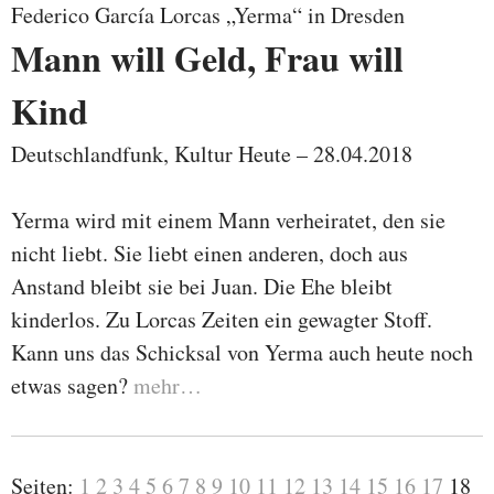
Federico García Lorcas „Yerma“ in Dresden
Mann will Geld, Frau will
Kind
Deutschlandfunk, Kultur Heute – 28.04.2018
Yerma wird mit einem Mann verheiratet, den sie
nicht liebt. Sie liebt einen anderen, doch aus
Anstand bleibt sie bei Juan. Die Ehe bleibt
kinderlos. Zu Lorcas Zeiten ein gewagter Stoff.
Kann uns das Schicksal von Yerma auch heute noch
etwas sagen?
mehr…
Seiten:
1
2
3
4
5
6
7
8
9
10
11
12
13
14
15
16
17
18