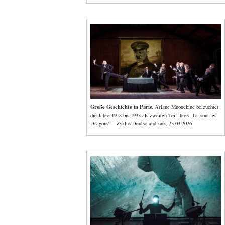
Große Geschichte in Paris.
Ariane Mnouckine beleuchtet
die Jahre 1918 bis 1933 als zweiten Teil ihres „Ici sont les
Dragons“ – Zyklus Deutsclandfunk, 23.03.2026