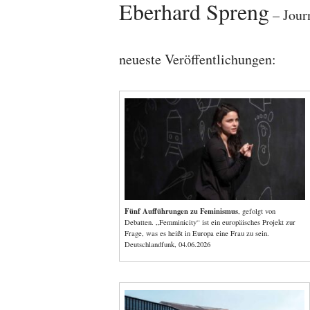
Eberhard Spreng
– Jour
neueste Veröffentlichungen:
Fünf Aufführungen zu Feminismus
, gefolgt von
Debatten. „Femminicity“ ist ein europäisches Projekt zur
Frage, was es heißt in Europa eine Frau zu sein.
Deutschlandfunk, 04.06.2026